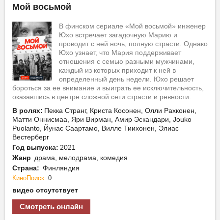
Мой восьмой
В финском сериале «Мой восьмой» инженер
Юхо встречает загадочную Марию и
проводит с ней ночь, полную страсти. Однако
Юхо узнает, что Мария поддерживает
отношения с семью разными мужчинами,
каждый из которых приходит к ней в
определенный день недели. Юхо решает
бороться за ее внимание и выиграть ее исключительность,
оказавшись в центре сложной сети страсти и ревности.
В ролях:
Пекка Странг, Криста Косонен, Олли Рахконен,
Матти Оннисмаа, Яри Вирман, Амир Эскандари, Jouko
Puolanto, Йунас Саартамо, Вилле Тиихонен, Элиас
Вестерберг
Год выпуска:
2021
Жанр
драма, мелодрама, комедия
Страна:
Финляндия
КиноПоиск:
0
видео отсутствует
Смотреть онлайн