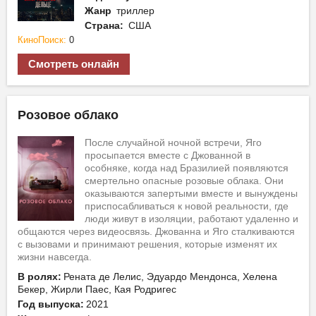
Жанр
триллер
Страна:
США
КиноПоиск:
0
Смотреть онлайн
Розовое облако
После случайной ночной встречи, Яго
просыпается вместе с Джованной в
особняке, когда над Бразилией появляются
смертельно опасные розовые облака. Они
оказываются запертыми вместе и вынуждены
приспосабливаться к новой реальности, где
люди живут в изоляции, работают удаленно и
общаются через видеосвязь. Джованна и Яго сталкиваются
с вызовами и принимают решения, которые изменят их
жизни навсегда.
В ролях:
Рената де Лелис, Эдуардо Мендонса, Хелена
Бекер, Жирли Паес, Кая Родригес
Год выпуска:
2021