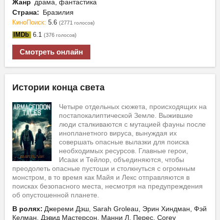
Жанр
драма, фантастика
Страна:
Бразилия
КиноПоиск:
5.6
(2771
)
голосов
IMDb
6.1
(376
)
голосов
Смотреть онлайн
Истории конца света
Четыре отдельных сюжета, происходящих на
постапокалиптической Земле. Выжившие
люди сталкиваются с мутацией фауны после
инопланетного вируса, вынуждая их
совершать опасные вылазки для поиска
необходимых ресурсов. Главные герои,
Исаак и Тейлор, объединяются, чтобы
преодолеть опасные пустоши и столкнуться с огромным
монстром, в то время как Майя и Лекс отправляются в
поисках безопасного места, несмотря на предупреждения
об опустошенной планете.
В ролях:
Джереми Дэш, Sarah Groleau, Эрин Хиндман, Фэй
Келман, Дэвид Мастерсон, Манни Л. Перес, Corey