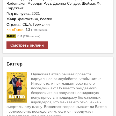
Rademaker, Мередит Роуз, Дженна Сэндер, Шеймас Ф.
Сарджент
Год выпуска:
2021
Жанр
фантастика, боевик
Страна:
США, Германия
КиноПоиск:
4.3
(769
)
голосов
IMDb
3.3
(246
)
голосов
Смотреть онлайн
Баттер
Одинокий Баттер решает провести
виртуальное самоубийство, чтобы жить в
Интернете, и приглашает всех на его
последний акт. Но вместо ожидаемого
безразличия он получает неожиданную
популярность и поддержку болезненных
чирлидеров, что меняет его отношение к
смертельному плану. Возникает вопрос: сможет ли Баттер
противостоять последствиям, если он передумает