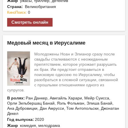
Жанр
ужасы, триллер, детектив
Страна:
Великобритания
КиноПоиск:
0
Смотреть онлайн
Медовый месяц в Иерусалиме
Молодожены Ноан и Элианор сразу после
свадьбы сталкиваются с неожиданным
препятствием, которое угрожает разрушить
их брак. Им предстоит отправиться в
поисковую одиссею по Иерусалиму, чтобы
разобраться в сложной ситуации, связанной
с прошлыми отношениями одного из
супругов.
В ролях:
Ран Данкер, Авигайль Харари, Мейр Суисса,
Орли Зильбершац Банай, Яэль Фольман, Элиша Банай,
Ана Дубровицки, Дан Амрусси, Том Антопольски, Джонатан
Декел
Год выпуска:
2020
Жанр
комедия, мелодрама