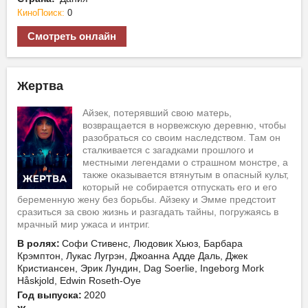
КиноПоиск:
0
Смотреть онлайн
Жертва
Айзек, потерявший свою матерь,
возвращается в норвежскую деревню, чтобы
разобраться со своим наследством. Там он
сталкивается с загадками прошлого и
местными легендами о страшном монстре, а
также оказывается втянутым в опасный культ,
который не собирается отпускать его и его
беременную жену без борьбы. Айзеку и Эмме предстоит
сразиться за свою жизнь и разгадать тайны, погружаясь в
мрачный мир ужаса и интриг.
В ролях:
Софи Стивенс, Людовик Хьюз, Барбара
Крэмптон, Лукас Лугрэн, Джоанна Адде Даль, Джек
Кристиансен, Эрик Лундин, Dag Soerlie, Ingeborg Mork
Håskjold, Edwin Roseth-Oye
Год выпуска:
2020