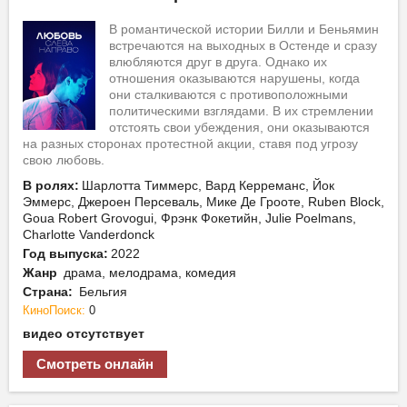
В романтической истории Билли и Беньямин
встречаются на выходных в Остенде и сразу
влюбляются друг в друга. Однако их
отношения оказываются нарушены, когда
они сталкиваются с противоположными
политическими взглядами. В их стремлении
отстоять свои убеждения, они оказываются
на разных сторонах протестной акции, ставя под угрозу
свою любовь.
В ролях:
Шарлотта Тиммерс, Вард Керреманс, Йок
Эммерс, Джероен Персеваль, Мике Де Грооте, Ruben Block,
Goua Robert Grovogui, Фрэнк Фокетийн, Julie Poelmans,
Charlotte Vanderdonck
Год выпуска:
2022
Жанр
драма, мелодрама, комедия
Страна:
Бельгия
КиноПоиск:
0
видео отсутствует
Смотреть онлайн