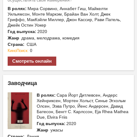
осуществлять свои намерения?
В ролях:
Мира Сорвино, Аннабет Гиш, Майкелти
Уильямсон, Монте Маркэм, Брайан Ван Холт, Джек
Гриффо, МакКэйли Миллер, Джон Кассир, Рави Патель,
Джейк Остин Уокер
Год выпуска:
2020
Жанр
драма, мелодрама, комедия
Страна:
США
КиноПоиск:
0
Смотреть онлайн
Заводчица
В ролях:
Сара Йорт Дитлевсен, Андерс
Хейнриксен, Мортен Хольст, Синье Эгхольм
Олсен, Ээва Путро, Йенс Андерсен, Давид
Батесон, Бенгт С. Карлссон, Eja Rhea Mathea
Due, Elvira Friis
Год выпуска:
2020
Жанр
ужасы
Страна:
Дания