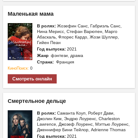
Маленькая мама
В ролях:
Жозефин Санс, Габриэль Санс,
Нина Мерисс, Стефан Варюпен, Марго
Абаскаль, Флорес Кардо, Жози Шуллер,
Гийен Пеан
Год выпуска:
2021
Жанр
фэнтези, драма
Страна:
Франция
КиноПоиск:
0
Смотреть онлайн
Смертельное дельце
В ролях:
Саманта Коуп, Роберт Дави,
Джолин Ким, Эндрю Лоуренс, Charleston
Lawrence, Джозеф Лоуренс, Мэттью Лоуренс,
Дженнифер Бини Тейлор, Adrienne Thomas
Год выпуска:
2021