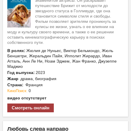
знаменитой актрисы. Он раскрывает
путешествие Брижит от молодости до
звездного статуса в Голливуде, где она
становится символом стиля и свободы.
Фильм позволяет зрителям проникнуть за
кулисы ее жизни, узнать о ее влиянии на
моду и культуру своего времени, а также о ее решении
оставить кинематографическую карьеру в поисках
собственного пути.
В ролях:
Жюлия де Нуньес, Виктор Бельмондо, Жюль
Беншетри, Жеральдин Пайя, Ипполит Жирардо, Иван
Атталь, Анн Ле Ни, Ноам Эджем, Жан Франко, Джузеппе
Маджио
Год выпуска:
2023
Жанр
драма, биография
Страна:
Франция
КиноПоиск:
0
видео отсутствует
Смотреть онлайн
Любовь слева направо