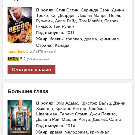
В ролях:
Стив Остин, Серинда Свон, Дэнни
Трехо, Кит Джардин, Локлин Манро, Ноэль
Гульеми, Адам Рейд, Том Макбет, Патрик
Гилмор, Тай Рунян
Год выпуска:
2011
Жанр
боевик, триллер, драма, криминал
Страна:
Канада
КиноПоиск:
5.7
(576
)
голосов
IMDb
5.2
(5054
)
голосов
Смотреть онлайн
Большие глаза
В ролях:
Эми Адамс, Кристоф Вальц, Дэнни
Хьюстон, Кристен Риттер, Джейсон
Шварцман, Теренс Стэмп, Джон Полито,
Делани Рэй, Мадлен Артур, Джеймс Саито
Год выпуска:
2014
Жанр
драма, мелодрама, криминал,