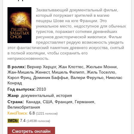
Захватывающий документальный фильм,
который погружает зрителей в магию
пещеры Шове на юге Франции. Это
уникальное место, недоступное для обычных
туристов, поражает сотнями древнейших
рисунков доисторической живописи. Фильм
предоставляет редкую возможность увидеть
этот фантастический памятник древнего искусства, снятый
в полной изоляции, чтобы сохранить его
неприкосновенность.
В ролях:
Вернер Херцог, Жан Клоттес, Жюльен Монни,
Жан-Мишель Женест, Мишель Филипп, Жиль Тоселло,
Кэрол Фриц, Доминик Баффье, Валери Ферульо, Николас
Конрад
Год выпуска:
2010
Жанр
документальный, история
Страна:
Канада, США, Франция, Германия,
Великобритания
КиноПоиск:
6.8
(1221
)
голосов
IMDb
7.4
(14538
)
голосов
Смотреть онлайн