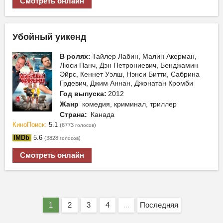
Смотреть онлайн
Убойный уикенд
В ролях:
Тайлер Лабин, Малин Акерман,
Люси Панч, Дэн Петрониевич, Бенджамин
Эйрс, Кеннет Уэлш, Нэнси Битти, Сабрина
Грдевич, Джим Аннан, Джонатан Кромби
Год выпуска:
2012
Жанр
комедия, криминал, триллер
Страна:
Канада
КиноПоиск:
5.1
(6773
)
голосов
IMDb
5.6
(3828
)
голосов
Смотреть онлайн
1
2
3
4
...
Последняя