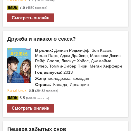
КиноПоиск:
7.7
(760
)
голосов
IMDb
7.6
(4850
)
голосов
Смотреть онлайн
Дружба и никакого секса?
В ролях:
Дэниэл Рэдклифф, Зои Казан,
Меган Парк, Адам Драйвер, Маккензи Дэвис,
Рейф Сполл, Люсиус Хойос, Джемайма
Рупер, Томми-Эмбер Пири, Меган Хефферн
Год выпуска:
2013
Жанр
мелодрама, комедия
Страна:
Канада, Ирландия
КиноПоиск:
6.6
(29432
)
голосов
IMDb
6.8
(68470
)
голосов
Смотреть онлайн
Пещера забытых снов