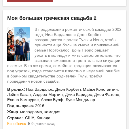
Моя большая греческая свадьба 2
В продолжении романтической комедии 2002
года, Ниа Вардалос и Джон Корбетт
возвращаются в ролях Тулы и Йена, чтобы
принести еще больше смеха и приключений
семье Портокалос. Дочь Пэрис решает
уехать в колледж и жить самостоятельно, что
вызывает смешные и трогательные ситуации
в семье. В то же время, семейные традиции оказываются
под угрозой, когда становится известно о недавней ошибке
в брачном свидетельстве родителей Тулы, требуя
проведения новой свадьбы.
В ролях:
Ниа Вардалос, Джон Корбетт, Майкл Константин,
Лэйни Казан, Андреа Мартин, Джиа Каридес, Джои Фатоне,
Елена Кампурис, Алекс Вулф, Луис Мэндилор
Год выпуска:
2016
Жанр
мелодрама, комедия
Страна:
США, Канада
КиноПоиск:
5.9
(3089
)
голосов