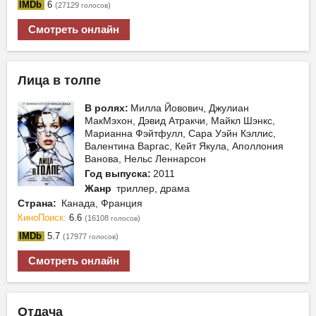
IMDb
6
(27129
)
голосов
Смотреть онлайн
Лица в толпе
В ролях:
Милла Йовович, Джулиан
МакМэхон, Дэвид Атракчи, Майкл Шэнкс,
Марианна Фэйтфулл, Сара Уэйн Кэллис,
Валентина Варгас, Кейт Якула, Аполлония
Ванова, Нельс Леннарсон
Год выпуска:
2011
Жанр
триллер, драма
Страна:
Канада, Франция
КиноПоиск:
6.6
(16108
)
голосов
IMDb
5.7
(17977
)
голосов
Смотреть онлайн
Отдача