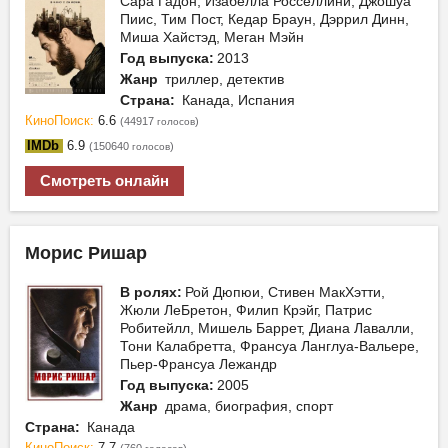
Сара Гадон, Изабелла Росселлини, Джошуа
Пиис, Тим Пост, Кедар Браун, Дэррил Динн,
Миша Хайстэд, Меган Мэйн
Год выпуска:
2013
Жанр
триллер, детектив
Страна:
Канада, Испания
КиноПоиск:
6.6
(44917
)
голосов
IMDb
6.9
(150640
)
голосов
Смотреть онлайн
Морис Ришар
В ролях:
Рой Дюпюи, Стивен МакХэтти,
Жюли ЛеБретон, Филип Крэйг, Патрис
Робитейлл, Мишель Баррет, Диана Лавалли,
Тони Калабретта, Франсуа Ланглуа-Вальере,
Пьер-Франсуа Лежандр
Год выпуска:
2005
Жанр
драма, биография, спорт
Страна:
Канада