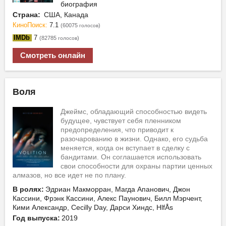
биография
Страна:
США, Канада
КиноПоиск:
7.1
(60075
)
голосов
IMDb
7
(82785
)
голосов
Смотреть онлайн
Воля
Джеймс, обладающий способностью видеть
будущее, чувствует себя пленником
предопределения, что приводит к
разочарованию в жизни. Однако, его судьба
меняется, когда он вступает в сделку с
бандитами. Он соглашается использовать
свои способности для охраны партии ценных
алмазов, но все идет не по плану.
В ролях:
Эдриан Макморран, Магда Апанович, Джон
Кассини, Фрэнк Кассини, Алекс Паунович, Билл Мэрчент,
Кими Александр, Cecilly Day, Дарси Хиндс, HlfÅs
Год выпуска:
2019