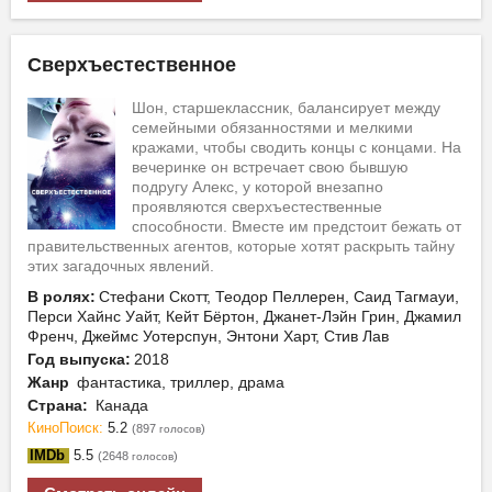
Сверхъестественное
Шон, старшеклассник, балансирует между
семейными обязанностями и мелкими
кражами, чтобы сводить концы с концами. На
вечеринке он встречает свою бывшую
подругу Алекс, у которой внезапно
проявляются сверхъестественные
способности. Вместе им предстоит бежать от
правительственных агентов, которые хотят раскрыть тайну
этих загадочных явлений.
В ролях:
Стефани Скотт, Теодор Пеллерен, Саид Тагмауи,
Перси Хайнс Уайт, Кейт Бёртон, Джанет-Лэйн Грин, Джамил
Френч, Джеймс Уотерспун, Энтони Харт, Стив Лав
Год выпуска:
2018
Жанр
фантастика, триллер, драма
Страна:
Канада
КиноПоиск:
5.2
(897
)
голосов
IMDb
5.5
(2648
)
голосов