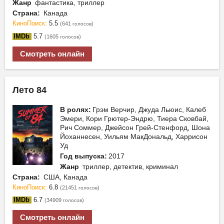
Жанр
фантастика, триллер
Страна:
Канада
КиноПоиск:
5.5
(641
)
голосов
IMDb
5.7
(1605
)
голосов
Смотреть онлайн
Лето 84
В ролях:
Грэм Верчир, Джуда Льюис, Калеб
Эмери, Кори Грютер-Эндрю, Тиера Сковбай,
Рич Соммер, Джейсон Грей-Стенфорд, Шона
Йоханнесен, Уильям МакДональд, Харрисон
Уд
Год выпуска:
2017
Жанр
триллер, детектив, криминал
Страна:
США, Канада
КиноПоиск:
6.8
(21451
)
голосов
IMDb
6.7
(34909
)
голосов
Смотреть онлайн