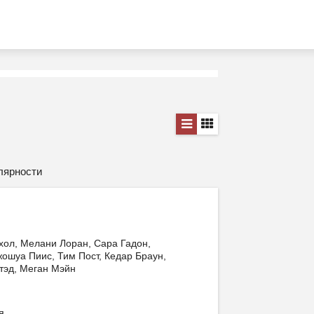
лярности
ол, Мелани Лоран, Сара Гадон,
ошуа Пиис, Тим Пост, Кедар Браун,
тэд, Меган Мэйн
я