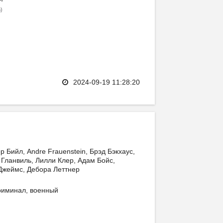
)
в
2024-09-19 11:28:20
р Бийл, Andre Frauenstein, Брэд Бэкхаус,
Гланвиль, Лилли Клер, Адам Бойс,
Джеймс, Дебора Леттнер
риминал, военный