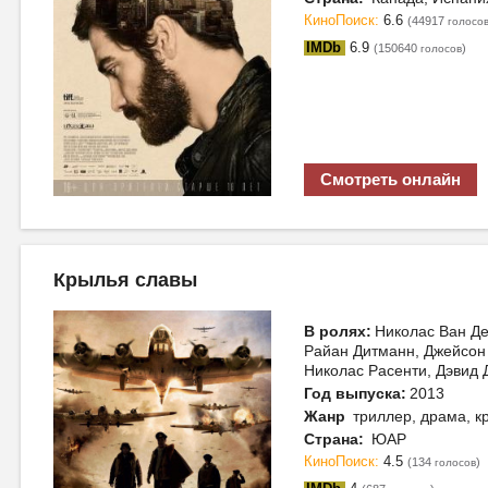
КиноПоиск:
6.6
(44917
голосо
IMDb
6.9
(150640
)
голосов
Смотреть онлайн
Крылья славы
В ролях:
Николас Ван Де
Райан Дитманн, Джейсон 
Николас Расенти, Дэвид 
Год выпуска:
2013
Жанр
триллер, драма, к
Страна:
ЮАР
КиноПоиск:
4.5
(134
)
голосов