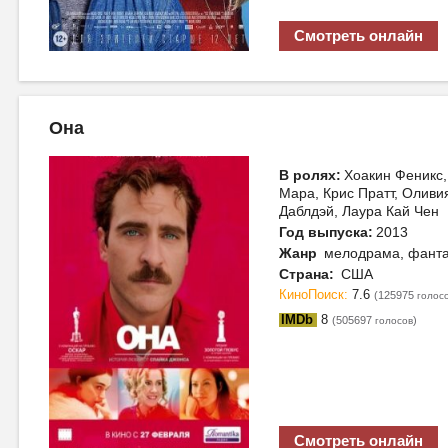
Смотреть онлайн
Она
В ролях:
Хоакин Феникс,
Мара, Крис Пратт, Оливия
Даблдэй, Лаура Кай Чен
Год выпуска:
2013
Жанр
мелодрама, фанта
Страна:
США
КиноПоиск:
7.6
(125975
голос
IMDb
8
(505697
)
голосов
Смотреть онлайн