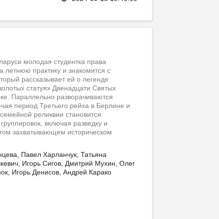
ларуси молодая студентка права
а летнюю практику и знакомится с
торый рассказывает ей о легенде
золотых статуях Двенадцати Святых
мке. Параллельно разворачиваются
чая период Третьего рейха в Берлине и
 семейной реликвии становится
группировок, включая разведку и
 этом захватывающем историческом
цева, Павел Харланчук, Татьяна
евич, Игорь Сигов, Дмитрий Мухин, Олег
нок, Игорь Денисов, Андрей Карако