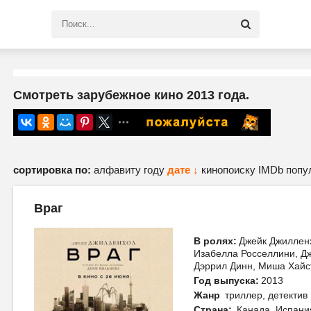
Смотреть зарубежное кино 2013 года.
сортировка по:
алфавиту
году
дате ↓
кинопоиску
IMDb
попу
Враг
В ролях:
Джейк Джилленх
Изабелла Росселлини, Дж
Дэррил Динн, Миша Хайс
Год выпуска:
2013
Жанр
триллер, детектив
Страна:
Канада, Испани