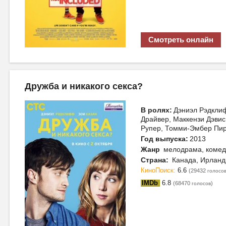
Смотреть онлайн
Дружба и никакого секса?
В ролях:
Дэниэл Рэдклиф
Драйвер, Маккензи Дэви
Рупер, Томми-Эмбер Пи
Год выпуска:
2013
Жанр
мелодрама, комед
Страна:
Канада, Ирланд
КиноПоиск:
6.6
(29432
голосо
IMDb
6.8
(68470
)
голосов