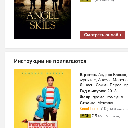
IMDb
4
(687
)
голосов
Смотреть онлайн
Инструкции не прилагаются
В ролях:
Андрес Васкес,
Фрейтас, Анхела Морено,
Линдси, Сэмми Перес, А
Год выпуска:
2013
Жанр
драма, комедия
Страна:
Мексика
КиноПоиск:
7.6
(11331
голосов
IMDb
7.5
(27615
)
голосов