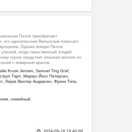
 школьник Пелле приобретает
, его одноклассник Вильгельм помогает
ергероем. Однако вскоре Пелле
 угрозой, когда таинственный злодей
ному герою предстоит опасная миссия по
ояние с коварным врагом.
lie Kruse Jensen, Samuel Ting Graf,
струп Тарп, Маркус Йесс Петерсен,
en, Лерке Винтер Андерсен, Франк Тиль,
ения, семейный
2024-09-18 19:40:09