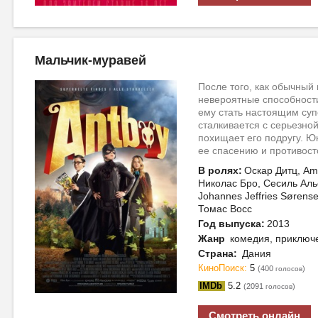
Мальчик-муравей
После того, как обычный
невероятные способности
ему стать настоящим суп
сталкивается с серьезной
похищает его подругу. Ю
ее спасению и противост
В ролях:
Оскар Дитц, Ama
Николас Бро, Сесиль Аль
Johannes Jeffries Sørens
Томас Восс
Год выпуска:
2013
Жанр
комедия, приключ
Страна:
Дания
КиноПоиск:
5
(400
)
голосов
IMDb
5.2
(2091
)
голосов
Смотреть онлайн