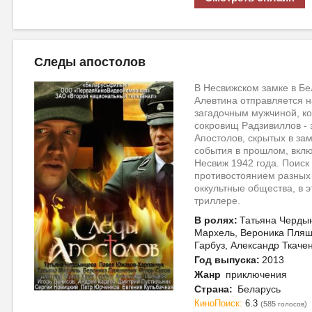
Следы апостолов
В Несвижском замке в Бе
Алевтина отправляется н
загадочным мужчиной, ко
сокровищ Радзивиллов - 
Апостолов, скрытых в за
события в прошлом, вклю
Несвиж 1942 года. Поиск
противостоянием разных 
оккультные общества, в
триллере.
В ролях:
Татьяна Чердын
Мархель, Вероника Пляшк
Гарбуз, Александр Ткаче
Год выпуска:
2013
Жанр
приключения
Страна:
Беларусь
КиноПоиск:
6.3
(585
)
голосов