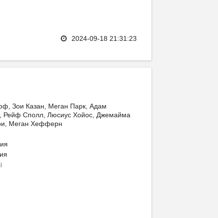
2024-09-18 21:31:23
ф, Зои Казан, Меган Парк, Адам
с, Рейф Сполл, Люсиус Хойос, Джемайма
ри, Меган Хефферн
ия
ия
)
в