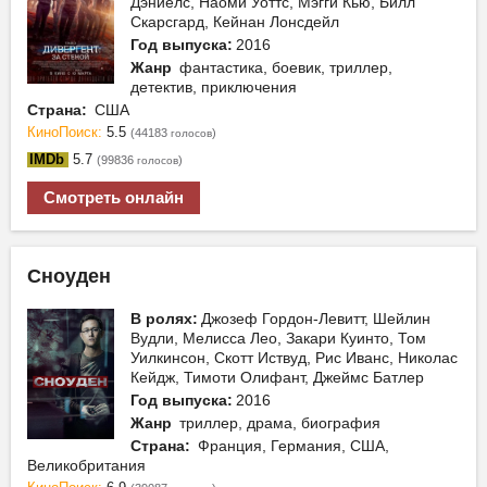
Дэниелс, Наоми Уоттс, Мэгги Кью, Билл
Скарсгард, Кейнан Лонсдейл
Год выпуска:
2016
Жанр
фантастика, боевик, триллер,
детектив, приключения
Страна:
США
КиноПоиск:
5.5
(44183
)
голосов
IMDb
5.7
(99836
)
голосов
Смотреть онлайн
Сноуден
В ролях:
Джозеф Гордон-Левитт, Шейлин
Вудли, Мелисса Лео, Закари Куинто, Том
Уилкинсон, Скотт Иствуд, Рис Иванс, Николас
Кейдж, Тимоти Олифант, Джеймс Батлер
Год выпуска:
2016
Жанр
триллер, драма, биография
Страна:
Франция, Германия, США,
Великобритания