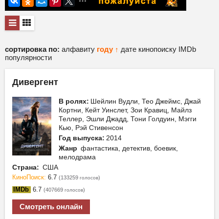
сортировка по:
алфавиту
году ↑
дате
кинопоиску
IMDb
популярности
Дивергент
В ролях:
Шейлин Вудли, Тео Джеймс, Джай
Кортни, Кейт Уинслет, Зои Кравиц, Майлз
Теллер, Эшли Джадд, Тони Голдуин, Мэгги
Кью, Рэй Стивенсон
Год выпуска:
2014
Жанр
фантастика, детектив, боевик,
мелодрама
Страна:
США
КиноПоиск:
6.7
(133259
)
голосов
IMDb
6.7
(407669
)
голосов
Смотреть онлайн