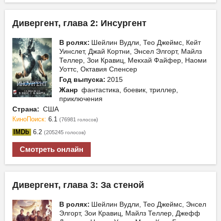
Дивергент, глава 2: Инсургент
В ролях:
Шейлин Вудли, Тео Джеймс, Кейт
Уинслет, Джай Кортни, Энсел Элгорт, Майлз
Теллер, Зои Кравиц, Мекхай Файфер, Наоми
Уоттс, Октавия Спенсер
Год выпуска:
2015
Жанр
фантастика, боевик, триллер,
приключения
Страна:
США
КиноПоиск:
6.1
(76981
)
голосов
IMDb
6.2
(205245
)
голосов
Смотреть онлайн
Дивергент, глава 3: За стеной
В ролях:
Шейлин Вудли, Тео Джеймс, Энсел
Элгорт, Зои Кравиц, Майлз Теллер, Джефф