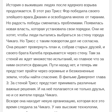
История о выживших людях после ядерного взрыва
продолжается. В этот раз Трисс Фор победила своего
злейшего врага Джанин и освободила многих от тирании.
Но радость победы сменилась проблемами. Появилась
новая власть, которая установила свои порядки. Они не
хотят, чтобы люди пытались выбраться за стену города
Чикаго. Но Трисс с таким поворотом дел не согласна.
Она решает провернуть план и, собрав старых друзей, и
своего брата Калеба прорывается через стену. Там за
стеной их ждет множество испытаний, но главное что за
ними охотится фракция. Пути назад нет, и теперь им
предстоит пройти через огромные и безжизненные
земли, чтобы найти спасение. В фильме Дивергент глава
3: За стеной Трисс предстоит принимать различные
важные решения. И на неё полагаются не только друзья,
но и се жители города Чикаго.
Вскоре она находит некую организацию, которая все это
время следила за Чикаго. У них высокие технологии,