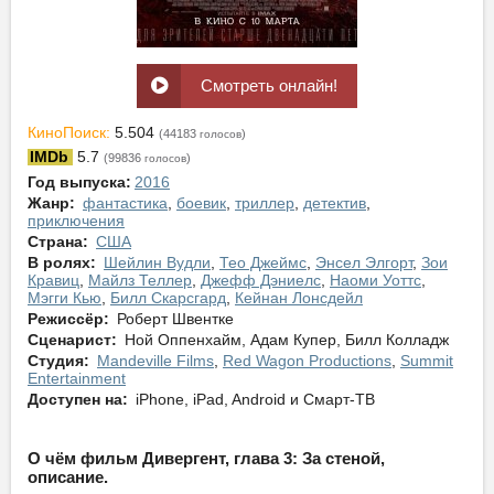
Смотреть онлайн!
КиноПоиск:
5.504
(44183
)
голосов
IMDb
5.7
(99836
)
голосов
Год выпуска:
2016
Жанр:
фантастика
,
боевик
,
триллер
,
детектив
,
приключения
Страна:
США
В ролях:
Шейлин Вудли
,
Тео Джеймс
,
Энсел Элгорт
,
Зои
Кравиц
,
Майлз Теллер
,
Джефф Дэниелс
,
Наоми Уоттс
,
Мэгги Кью
,
Билл Скарсгард
,
Кейнан Лонсдейл
Режиссёр:
Роберт Швентке
Сценарист:
Ной Оппенхайм, Адам Купер, Билл Колладж
Студия:
Mandeville Films
,
Red Wagon Productions
,
Summit
Entertainment
Доступен на:
iPhone, iPad, Android и Смарт-ТВ
О чём фильм Дивергент, глава 3: За стеной,
описание.