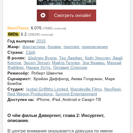
Смотреть онлайн!
КиноПоиск:
6.076
(76981
)
голосов
IMDb
6.2
(205245
)
голосов
Год выпуска:
2015
Жанр:
фантастика
,
боевик
,
триллер
,
приключения
Страна:
США
В ролях:
Шейлин Вудли
,
Тео Джеймс
,
Кейт Уинслет
,
Джай
Кортни
,
Энсел Элгорт
,
Майлз Теллер
,
Зои Кравиц
,
Мекхай
Файфер
,
Наоми Уоттс
,
Октавия Спенсер
Режиссёр:
Роберт Швентке
Сценарист:
Брайан Даффилд, Акива Голдсман, Марк
Бомбэк
Студия:
Isobel Griffiths Limited
,
Mandeville Films
,
NeoReel
,
Red Wagon Productions
,
Summit Entertainment
Доступен на:
iPhone, iPad, Android и Смарт-ТВ
О чём фильм Дивергент, глава 2: Инсургент,
описание.
В центре внимания оказывается девушка по имени