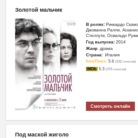
Золотой мальчик
В ролях:
Риккардо Скама
Джованна Ралли, Асканио
Стеллути, Освальдо Руж
Год выпуска:
2014
Жанр
драма
Страна:
Италия
КиноПоиск:
5.6
(532
)
голосов
IMDb
5.3
(375
)
голосов
Смотреть онлайн
Под маской жиголо