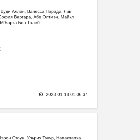
 Вуди Аллен, Ванесса Паради, Лив
София Вергара, Абе Олтмэн, Майкл
 М’Барка Бен Талеб
)
в
2023-01-18 01:06:34
эрон Стоун, Ульрих Тукур, Напакпапха