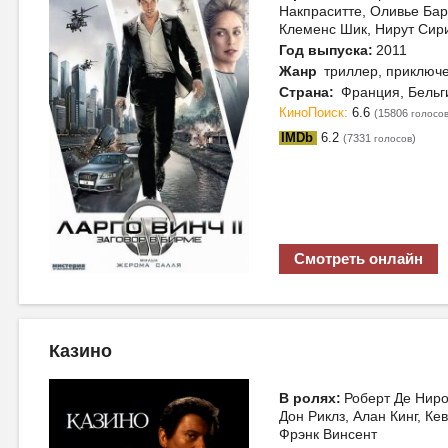
Накпраситте, Оливье Ба
Клеменс Шик, Нирут Сир
Год выпуска:
2011
Жанр
триллер, приключ
Страна:
Франция, Бельг
КиноПоиск:
6.6
(15806
голосо
IMDb
6.2
(7331
)
голосов
Смотреть онлайн
Казино
В ролях:
Роберт Де Ниро
Дон Риклз, Алан Кинг, Ке
Фрэнк Винсент