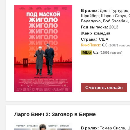
В ролях:
Джон Туртурро,
Шрайбер, Шэрон Стоун, 
Бадалукко, Боб Бэлабан,
Год выпуска:
2013
Жанр
комедия
Страна:
США
КиноПоиск:
6.6
(10671
голосо
IMDb
6.2
(22991
)
голосов
Смотреть онлайн
Ларго Винч 2: Заговор в Бирме
В ролях:
Томер Сисле, Ш