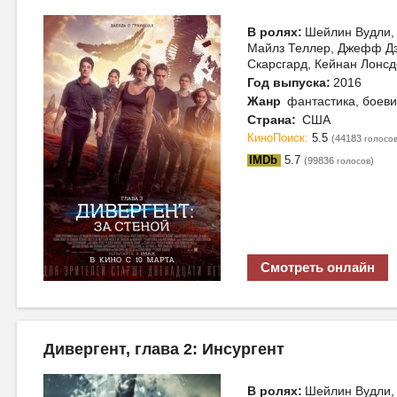
В ролях:
Шейлин Вудли, 
Майлз Теллер, Джефф Дэн
Скарсгард, Кейнан Лонс
Год выпуска:
2016
Жанр
фантастика, боеви
Страна:
США
КиноПоиск:
5.5
(44183
голосо
IMDb
5.7
(99836
)
голосов
Смотреть онлайн
Дивергент, глава 2: Инсургент
В ролях:
Шейлин Вудли, 