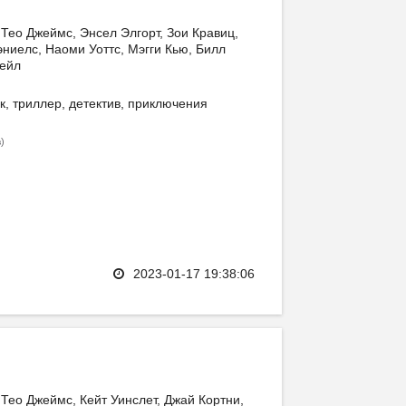
Тео Джеймс, Энсел Элгорт, Зои Кравиц,
иелс, Наоми Уоттс, Мэгги Кью, Билл
дейл
к, триллер, детектив, приключения
)
в
2023-01-17 19:38:06
Тео Джеймс, Кейт Уинслет, Джай Кортни,