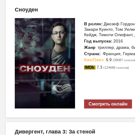
Сноуден
В ролях:
Джозеф Гордон-
Закари Куинто, Том Уилки
Кейдж, Тимоти Олифант,
Год выпуска:
2016
Жанр
триллер, драма, 
Страна:
Франция, Герма
КиноПоиск:
6.9
(39087
голосо
IMDb
7.3
(124686
)
голосов
Смотреть онлайн
Дивергент, глава 3: За стеной