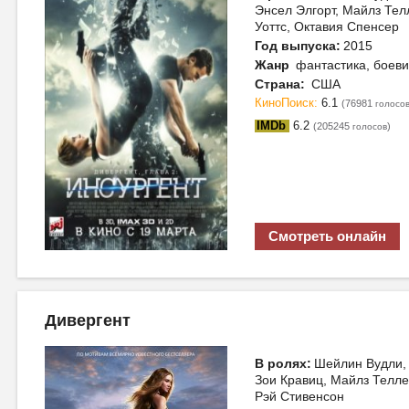
Энсел Элгорт, Майлз Те
Уоттс, Октавия Спенсер
Год выпуска:
2015
Жанр
фантастика, боеви
Страна:
США
КиноПоиск:
6.1
(76981
голосо
IMDb
6.2
(205245
)
голосов
Смотреть онлайн
Дивергент
В ролях:
Шейлин Вудли, 
Зои Кравиц, Майлз Телле
Рэй Стивенсон