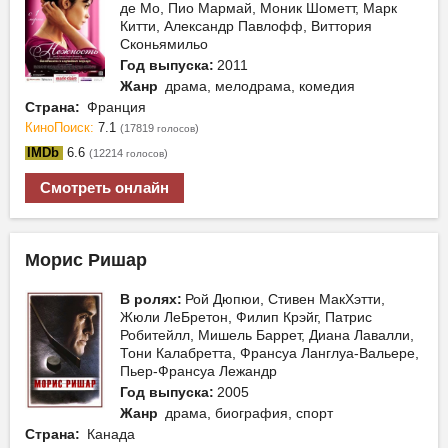
де Мо, Пио Мармай, Моник Шометт, Марк
Китти, Александр Павлофф, Виттория
Сконьямильо
Год выпуска:
2011
Жанр
драма, мелодрама, комедия
Страна:
Франция
КиноПоиск:
7.1
(17819
)
голосов
IMDb
6.6
(12214
)
голосов
Смотреть онлайн
Морис Ришар
В ролях:
Рой Дюпюи, Стивен МакХэтти,
Жюли ЛеБретон, Филип Крэйг, Патрис
Робитейлл, Мишель Баррет, Диана Лавалли,
Тони Калабретта, Франсуа Ланглуа-Вальере,
Пьер-Франсуа Лежандр
Год выпуска:
2005
Жанр
драма, биография, спорт
Страна:
Канада