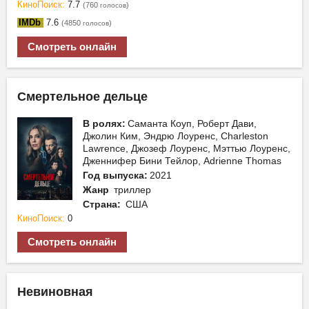
КиноПоиск:
7.7
(760
)
голосов
IMDb
7.6
(4850
)
голосов
Смотреть онлайн
Смертельное дельце
В ролях:
Саманта Коуп, Роберт Дави,
Джолин Ким, Эндрю Лоуренс, Charleston
Lawrence, Джозеф Лоуренс, Мэттью Лоуренс,
Дженнифер Бини Тейлор, Adrienne Thomas
Год выпуска:
2021
Жанр
триллер
Страна:
США
КиноПоиск:
0
Смотреть онлайн
Невиновная