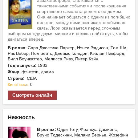
авиакатастрофе, сталкивается с
таинственными событиями после крушения
спортивного самолета рядом с ее домом.
Она начинает общаться с одним из погибших
пилотов, между ними возникает необычная
связь. Лори оказывается перед сложным
выбором между двумя мирами и должна найти путь, чтобы
двигаться вперед.
В ролях:
Сара Джессика Паркер, Нэнси Эддисон, Том Ши,
Рик Вебер, Пол Бейтс, Джеймс Конгдон, Кэйлан Пикфорд,
Билл Боункаттер, Мелисса Ривз, Питер Кэйн
Год выпуска:
1983
Жанр
фэнтези, драма
Страна:
США
КиноПоиск:
0
Смотреть онлайн
Нежность
В ролях:
Одри Тоту, Франсуа Дамиенс,
Бруно Тодескини, Мелани Бернье, Жозефин