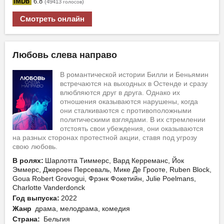
IMDb
6.8
(49413
)
голосов
Смотреть онлайн
Любовь слева направо
В романтической истории Билли и Беньямин
встречаются на выходных в Остенде и сразу
влюбляются друг в друга. Однако их
отношения оказываются нарушены, когда
они сталкиваются с противоположными
политическими взглядами. В их стремлении
отстоять свои убеждения, они оказываются
на разных сторонах протестной акции, ставя под угрозу
свою любовь.
В ролях:
Шарлотта Тиммерс, Вард Керреманс, Йок
Эммерс, Джероен Персеваль, Мике Де Грооте, Ruben Block,
Goua Robert Grovogui, Фрэнк Фокетийн, Julie Poelmans,
Charlotte Vanderdonck
Год выпуска:
2022
Жанр
драма, мелодрама, комедия
Страна:
Бельгия