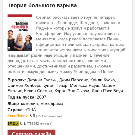
Теория большого взрыва
Сериал рассказывает о группе четырех
физиков – Леонарде, Шелдоне, Говарде и
Радже – которые живут и работают в
Калифорнии. Их рутинная научная жизнь
меняется, когда рядом поселяется Пенни,
официантка и начинающая актриса, которая
становится источником комических ситуаций
и вызывает различные эмоции у парней. В течение
двенадцати лет мы следим за их приключениями,
отношениями, достижениями и развитием, включая
романтическую динамику между Леонардом и Пенни.
В ролях:
Джонни Галэки, Джим Парсонс, Кейли Куоко,
Саймон Хелберг, Кунал Нэйэр, Мелисса Рауш, Майем
Биалик, Кевин Сасмэн, Кэрол Энн Сьюзи, Джон Росс Боуи
Год выпуска:
2007
Жанр
комедия, мелодрама
Страна:
США
КиноПоиск:
8.6
(353529
)
голосов
IMDb
8.1
(758283
)
голосов
Смотреть онлайн