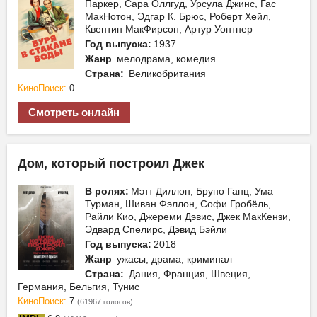
Паркер, Сара Оллгуд, Урсула Джинс, Гас
МакНотон, Эдгар К. Брюс, Роберт Хейл,
Квентин МакФирсон, Артур Уонтнер
Год выпуска:
1937
Жанр
мелодрама, комедия
Страна:
Великобритания
КиноПоиск:
0
Смотреть онлайн
Дом, который построил Джек
В ролях:
Мэтт Диллон, Бруно Ганц, Ума
Турман, Шиван Фэллон, Софи Гробёль,
Райли Кио, Джереми Дэвис, Джек МакКензи,
Эдвард Спелирс, Дэвид Бэйли
Год выпуска:
2018
Жанр
ужасы, драма, криминал
Страна:
Дания, Франция, Швеция,
Германия, Бельгия, Тунис
КиноПоиск:
7
(61967
)
голосов