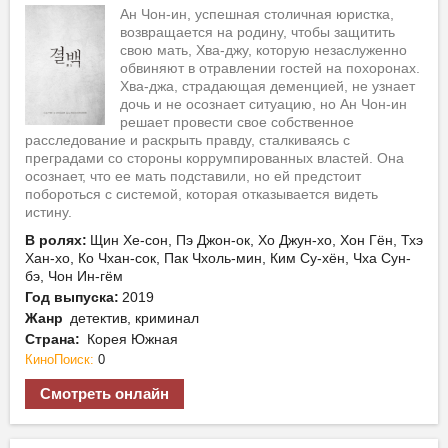
Ан Чон-ин, успешная столичная юристка,
возвращается на родину, чтобы защитить
свою мать, Хва-джу, которую незаслуженно
обвиняют в отравлении гостей на похоронах.
Хва-джа, страдающая деменцией, не узнает
дочь и не осознает ситуацию, но Ан Чон-ин
решает провести свое собственное
расследование и раскрыть правду, сталкиваясь с
преградами со стороны коррумпированных властей. Она
осознает, что ее мать подставили, но ей предстоит
побороться с системой, которая отказывается видеть
истину.
В ролях:
Щин Хе-сон, Пэ Джон-ок, Хо Джун-хо, Хон Гён, Тхэ
Хан-хо, Ко Чхан-сок, Пак Чхоль-мин, Ким Су-хён, Чха Сун-
бэ, Чон Ин-гём
Год выпуска:
2019
Жанр
детектив, криминал
Страна:
Корея Южная
КиноПоиск:
0
Смотреть онлайн