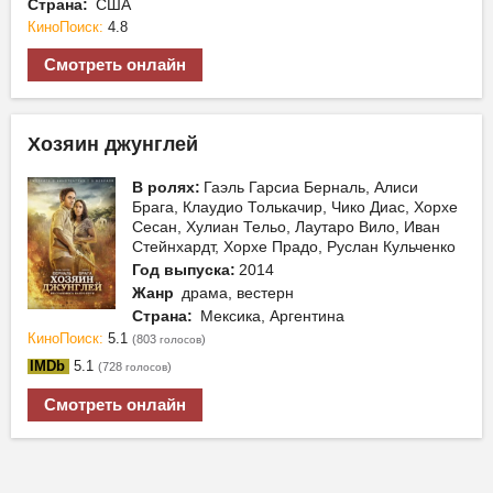
Страна:
США
КиноПоиск:
4.8
Смотреть онлайн
Хозяин джунглей
В ролях:
Гаэль Гарсиа Берналь, Алиси
Брага, Клаудио Толькачир, Чико Диаc, Хорхе
Сесан, Хулиан Тельо, Лаутаро Вило, Иван
Стейнхардт, Хорхе Прадо, Руслан Кульченко
Год выпуска:
2014
Жанр
драма, вестерн
Страна:
Мексика, Аргентина
КиноПоиск:
5.1
(803
)
голосов
IMDb
5.1
(728
)
голосов
Смотреть онлайн