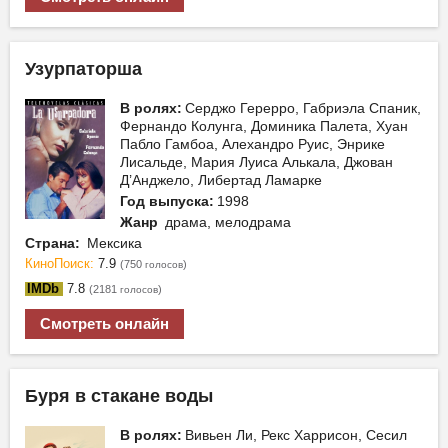
Узурпаторша
В ролях:
Серджо Герерро, Габриэла Спаник,
Фернандо Колунга, Доминика Палета, Хуан
Пабло Гамбоа, Алехандро Руис, Энрике
Лисальде, Мария Луиса Алькала, Джован
Д’Анджело, Либертад Ламарке
Год выпуска:
1998
Жанр
драма, мелодрама
Страна:
Мексика
КиноПоиск:
7.9
(750
)
голосов
IMDb
7.8
(2181
)
голосов
Смотреть онлайн
Буря в стакане воды
В ролях:
Вивьен Ли, Рекс Харрисон, Сесил