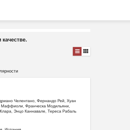
 качестве.
лярности
дриано Челентано, Фернандо Рей, Хуан
е Маффиоли, Франческа Модильяни,
Клара, Энцо Каннавале, Тереса Рабаль
я, Испания