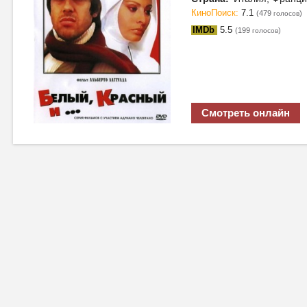
КиноПоиск:
7.1
(479
)
голосов
IMDb
5.5
(199
)
голосов
Смотреть онлайн