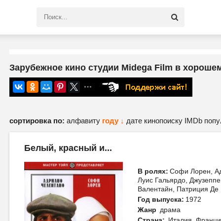
Зарубежное кино студии Midega Film в хорошем
сортировка по:
алфавиту
году ↓
дате
кинопоиску
IMDb
попу
Белый, красный и...
В ролях:
Софи Лорен, А
Луис Гальярдо, Джузепп
Валентайн, Патриция Де 
Год выпуска:
1972
Жанр
драма
Страна:
Италия, Франци