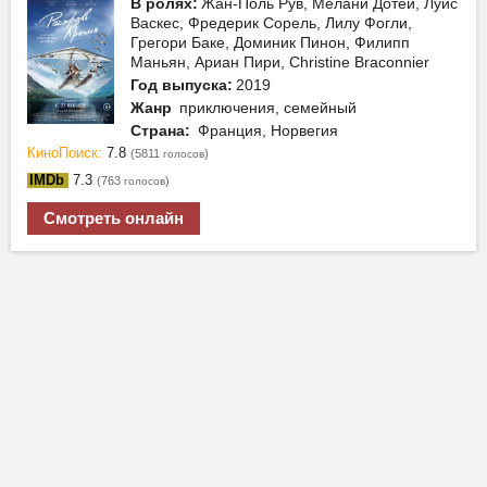
В ролях:
Жан-Поль Рув, Мелани Дотей, Луис
Васкес, Фредерик Сорель, Лилу Фогли,
Грегори Баке, Доминик Пинон, Филипп
Маньян, Ариан Пири, Christine Braconnier
Год выпуска:
2019
Жанр
приключения, семейный
Страна:
Франция, Норвегия
КиноПоиск:
7.8
(5811
)
голосов
IMDb
7.3
(763
)
голосов
Смотреть онлайн