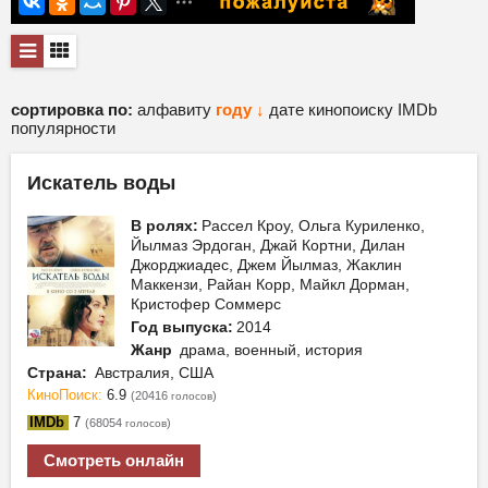
сортировка по:
алфавиту
году ↓
дате
кинопоиску
IMDb
популярности
Искатель воды
В ролях:
Рассел Кроу, Ольга Куриленко,
Йылмаз Эрдоган, Джай Кортни, Дилан
Джорджиадес, Джем Йылмаз, Жаклин
Маккензи, Райан Корр, Майкл Дорман,
Кристофер Соммерс
Год выпуска:
2014
Жанр
драма, военный, история
Страна:
Австралия, США
КиноПоиск:
6.9
(20416
)
голосов
IMDb
7
(68054
)
голосов
Смотреть онлайн