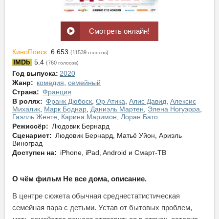
Смотреть онлайн!
КиноПоиск:
6.653
(11539
)
голосов
IMDb
5.4
(760
)
голосов
Год выпуска:
2020
Жанр:
комедия
,
семейный
Страна:
Франция
В ролях:
Франк Дюбоск
,
Ор Атика
,
Алис Давид
,
Алексис
Михалик
,
Марк Боднар
,
Даниэль Мартен
,
Элена Ногуэрра
,
Гаэлль Женте
,
Карина Маримон
,
Лоран Бато
Режиссёр:
Людовик Бернард
Сценарист:
Людовик Бернард, Матьё Уйон, Ариэль
Виноград
Доступен на:
iPhone, iPad, Android и Смарт-ТВ
О чём фильм Не все дома, описание.
В центре сюжета обычная среднестатистическая
семейная пара с детьми. Устав от бытовых проблем,