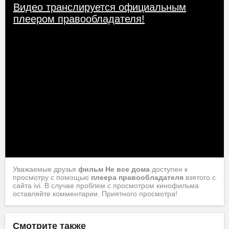
Видео транслируется официальным
плеером правообладателя!
Уважаемые друзья
фильм Не все дома
доступен к
просмотру с помощью
плеера правообладателя
взятого с
сайта ivi. В случае проблем с просмотром кинофильма
оставляйте комментарии. Приятного просмотра!
Смотрите также