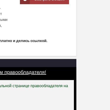
ь
ет
лыми
,
платно и делись ссылкой.
м правообладателя!