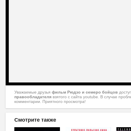
Уважаемые друзья
фильм Рюдзо и семеро бойцов
досту
правообладателя
взятого с сайта youtube. В случае про
комментарии. Приятного просмотра!
Смотрите также