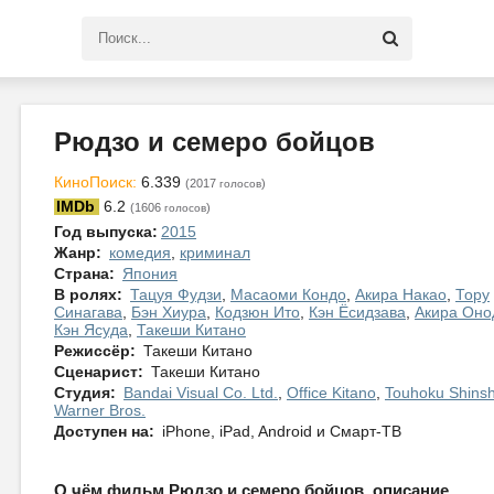
Рюдзо и семеро бойцов
КиноПоиск:
6.339
(2017
)
голосов
IMDb
6.2
(1606
)
голосов
Год выпуска:
2015
Жанр:
комедия
,
криминал
Страна:
Япония
В ролях:
Тацуя Фудзи
,
Масаоми Кондо
,
Акира Накао
,
Тору
Синагава
,
Бэн Хиура
,
Кодзюн Ито
,
Кэн Ёсидзава
,
Акира Оно
Кэн Ясуда
,
Такеши Китано
Режиссёр:
Такеши Китано
Сценарист:
Такеши Китано
Студия:
Bandai Visual Co. Ltd.
,
Office Kitano
,
Touhoku Shins
Warner Bros.
Доступен на:
iPhone, iPad, Android и Смарт-ТВ
О чём фильм Рюдзо и семеро бойцов, описание.