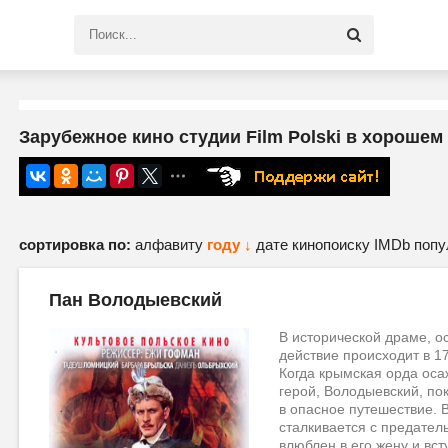
Зарубежное кино студии Film Polski в хорошем 
сортировка по:
алфавиту
году ↓
дате
кинопоиску
IMDb
попу
Пан Володыевский
В исторической драме, о
действие происходит в 1
Когда крымская орда ос
герой, Володыевский, по
в опасное путешествие. 
сталкивается с предатель
влюблен в его жену и вст