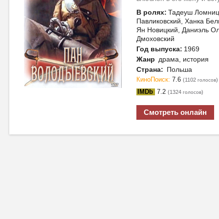
В ролях:
Тадеуш Ломниц
Павликовский, Ханка Бел
Ян Новицкий, Даниэль О
Дмоховский
Год выпуска:
1969
Жанр
драма, история
Страна:
Польша
КиноПоиск:
7.6
(1102
)
голосов
IMDb
7.2
(1324
)
голосов
Смотреть онлайн