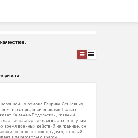
качестве.
лярности
снованной на романе Генрика Сенкевича,
7 веке в разорванной войнами Польше.
аждает Каменец-Подольский, главный
кидает монастырь и оказывается втянутым
Во время военных действий на границе, он
ством со стороны своего друга, который
упает в переговоры с врагом.