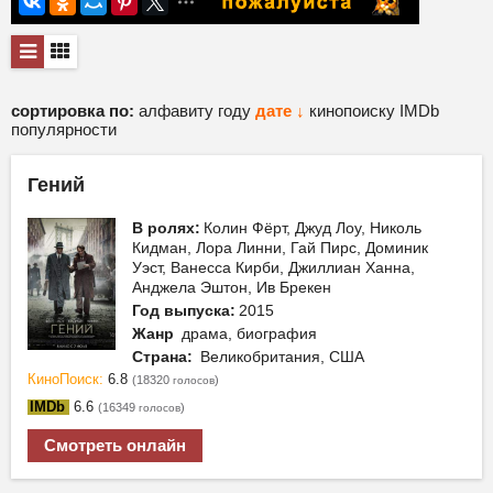
сортировка по:
алфавиту
году
дате ↓
кинопоиску
IMDb
популярности
Гений
В ролях:
Колин Фёрт, Джуд Лоу, Николь
Кидман, Лора Линни, Гай Пирс, Доминик
Уэст, Ванесса Кирби, Джиллиан Ханна,
Анджела Эштон, Ив Брекен
Год выпуска:
2015
Жанр
драма, биография
Страна:
Великобритания, США
КиноПоиск:
6.8
(18320
)
голосов
IMDb
6.6
(16349
)
голосов
Смотреть онлайн