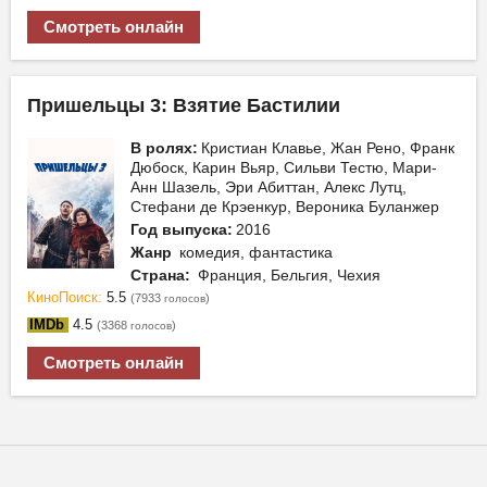
Смотреть онлайн
Пришельцы 3: Взятие Бастилии
В ролях:
Кристиан Клавье, Жан Рено, Франк
Дюбоск, Карин Вьяр, Сильви Тестю, Мари-
Анн Шазель, Эри Абиттан, Алекс Лутц,
Стефани де Крэенкур, Вероника Буланжер
Год выпуска:
2016
Жанр
комедия, фантастика
Страна:
Франция, Бельгия, Чехия
КиноПоиск:
5.5
(7933
)
голосов
IMDb
4.5
(3368
)
голосов
Смотреть онлайн