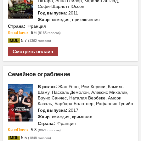
Патаро, Анна Гейлор, Каролин Англад,
Софи-Шарлотт Юссон
Год выпуска:
2011
Жанр
комедия, приключения
Страна:
Франция
КиноПоиск:
6.6
(9165
)
голосов
IMDb
5.7
(1362
)
голосов
Смотреть онлайн
Семейное ограбление
В ролях:
Жан Рено, Рем Кериси, Камиль
Шаму, Паскаль Демолон, Алексис Михалик,
Бруно Санчес, Наталия Вербеке, Амори
Казаль, Барбара Болотнер, Рафаэлин Гупийо
Год выпуска:
2017
Жанр
комедия, криминал
Страна:
Франция
КиноПоиск:
5.8
(8821
)
голосов
IMDb
5.5
(1848
)
голосов