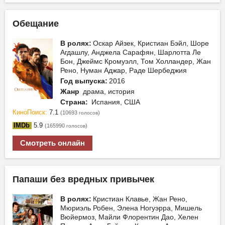
Обещание
В ролях:
Оскар Айзек, Кристиан Бэйл, Шоре
Агдашлу, Анджела Сарафян, Шарлотта Ле
Бон, Джеймс Кромуэлл, Том Холландер, Жан
Рено, Нуман Аджар, Раде Шербеджия
Год выпуска:
2016
Жанр
драма, история
Страна:
Испания, США
КиноПоиск:
7.1
(10693
)
голосов
IMDb
5.9
(165990
)
голосов
Смотреть онлайн
Папаши без вредных привычек
В ролях:
Кристиан Клавье, Жан Рено,
Мюриэль Робен, Элена Ногуэрра, Мишель
Вюйермоз, Майли Флорентин Дао, Хелен