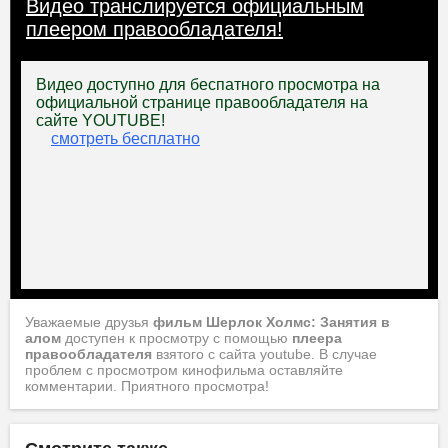
Видео транслируется официальным
плеером правообладателя!
Уважаемые друзья
фильм Шерлок Холмс: Занятия в
алом
доступен к просмотру с помощью
плеера
правообладателя
взятого с сайта youtube. В случае
проблем с просмотром кинофильма оставляйте
комментарии. Приятного просмотра!