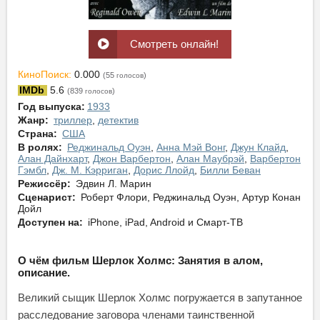
Смотреть онлайн!
КиноПоиск:
0.000
(55
)
голосов
IMDb
5.6
(839
)
голосов
Год выпуска:
1933
Жанр:
триллер
,
детектив
Страна:
США
В ролях:
Реджинальд Оуэн
,
Анна Мэй Вонг
,
Джун Клайд
,
Алан Дайнхарт
,
Джон Варбертон
,
Алан Маубрэй
,
Варбертон
Гэмбл
,
Дж. М. Кэрриган
,
Дорис Ллойд
,
Билли Беван
Режиссёр:
Эдвин Л. Марин
Сценарист:
Роберт Флори, Реджинальд Оуэн, Артур Конан
Дойл
Доступен на:
iPhone, iPad, Android и Смарт-ТВ
О чём фильм Шерлок Холмс: Занятия в алом,
описание.
Великий сыщик Шерлок Холмс погружается в запутанное
расследование заговора членами таинственной