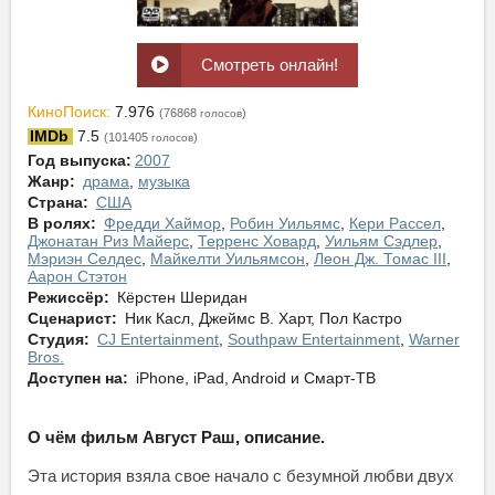
Смотреть онлайн!
КиноПоиск:
7.976
(76868
)
голосов
IMDb
7.5
(101405
)
голосов
Год выпуска:
2007
Жанр:
драма
,
музыка
Страна:
США
В ролях:
Фредди Хаймор
,
Робин Уильямс
,
Кери Рассел
,
Джонатан Риз Майерс
,
Терренс Ховард
,
Уильям Сэдлер
,
Мэриэн Селдес
,
Майкелти Уильямсон
,
Леон Дж. Томас III
,
Аарон Стэтон
Режиссёр:
Кёрстен Шеридан
Сценарист:
Ник Касл, Джеймс В. Харт, Пол Кастро
Студия:
CJ Entertainment
,
Southpaw Entertainment
,
Warner
Bros.
Доступен на:
iPhone, iPad, Android и Смарт-ТВ
О чём фильм Август Раш, описание.
Эта история взяла свое начало с безумной любви двух